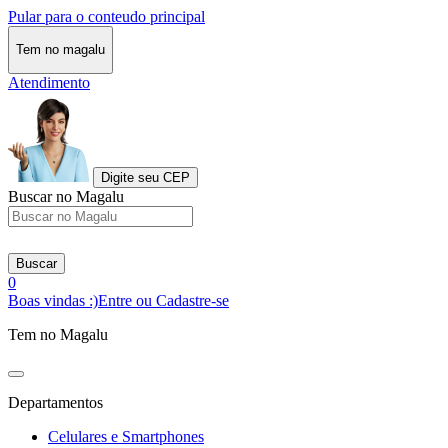
Pular para o conteudo principal
Tem no magalu
Atendimento
Digite seu CEP
Buscar no Magalu
Buscar
0
Boas vindas :)
Entre ou Cadastre-se
Tem no Magalu
Departamentos
Celulares e Smartphones