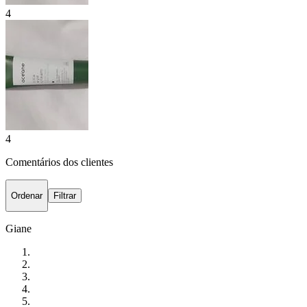
4
4
Comentários dos clientes
Ordenar
Filtrar
Giane