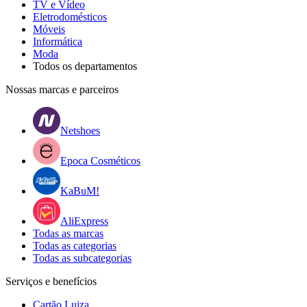
TV e Vídeo
Eletrodomésticos
Móveis
Informática
Moda
Todos os departamentos
Nossas marcas e parceiros
Netshoes
Epoca Cosméticos
KaBuM!
AliExpress
Todas as marcas
Todas as categorias
Todas as subcategorias
Serviços e benefícios
Cartão Luiza