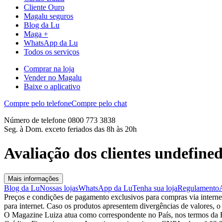
Cliente Ouro
Magalu seguros
Blog da Lu
Maga +
WhatsApp da Lu
Todos os serviços
Comprar na loja
Vender no Magalu
Baixe o aplicativo
Compre pelo telefone
Compre pelo chat
Número de telefone 0800 773 3838
Seg. à Dom. exceto feriados das 8h às 20h
Avaliação dos clientes undefine
Mais informações
Blog da Lu
Nossas lojas
WhatsApp da Lu
Tenha sua loja
Regulamento
Preços e condições de pagamento exclusivos para compras via internet,
para internet. Caso os produtos apresentem divergências de valores, o
O Magazine Luiza atua como correspondente no País, nos termos da R