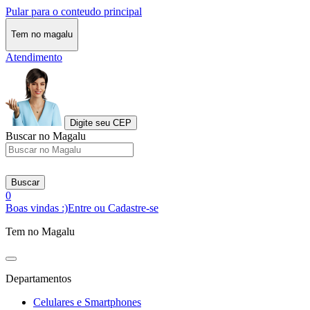
Pular para o conteudo principal
Tem no magalu
Atendimento
Digite seu CEP
Buscar no Magalu
Buscar
0
Boas vindas :)
Entre ou Cadastre-se
Tem no Magalu
Departamentos
Celulares e Smartphones