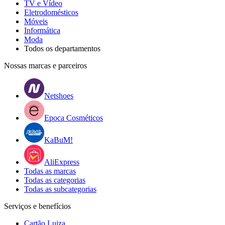
TV e Vídeo
Eletrodomésticos
Móveis
Informática
Moda
Todos os departamentos
Nossas marcas e parceiros
Netshoes
Epoca Cosméticos
KaBuM!
AliExpress
Todas as marcas
Todas as categorias
Todas as subcategorias
Serviços e benefícios
Cartão Luiza