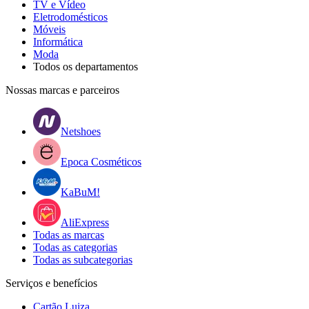
TV e Vídeo
Eletrodomésticos
Móveis
Informática
Moda
Todos os departamentos
Nossas marcas e parceiros
Netshoes
Epoca Cosméticos
KaBuM!
AliExpress
Todas as marcas
Todas as categorias
Todas as subcategorias
Serviços e benefícios
Cartão Luiza