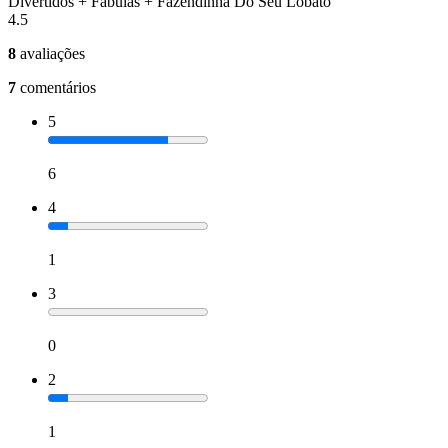
Divertidos + Fábulas + Fazendinha Do Seu Lobato
4.5
8
avaliações
7
comentários
5
6
4
1
3
0
2
1