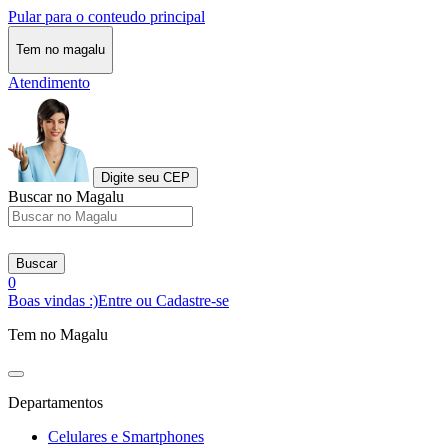
Pular para o conteudo principal
Tem no magalu
Atendimento
Digite seu CEP
Buscar no Magalu
Buscar
0
Boas vindas :)
Entre ou Cadastre-se
Tem no Magalu
Departamentos
Celulares e Smartphones