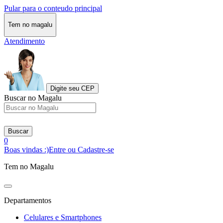
Pular para o conteudo principal
Tem no magalu
Atendimento
Digite seu CEP
Buscar no Magalu
Buscar
0
Boas vindas :)
Entre ou Cadastre-se
Tem no Magalu
Departamentos
Celulares e Smartphones