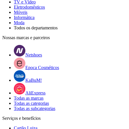
TV e Vídeo
Eletrodomésticos
Móveis
Informática
Moda
Todos os departamentos
Nossas marcas e parceiros
Netshoes
Epoca Cosméticos
KaBuM!
AliExpress
Todas as marcas
Todas as categorias
Todas as subcategorias
Serviços e benefícios
Cartão Luiza