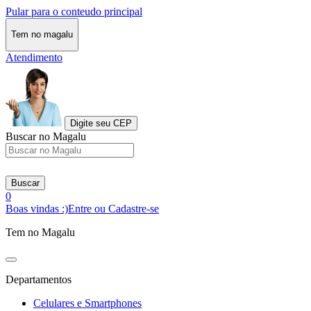
Pular para o conteudo principal
Tem no magalu
Atendimento
Digite seu CEP
Buscar no Magalu
Buscar
0
Boas vindas :)
Entre ou Cadastre-se
Tem no Magalu
Departamentos
Celulares e Smartphones