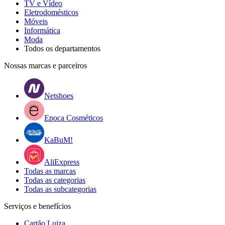
TV e Vídeo
Eletrodomésticos
Móveis
Informática
Moda
Todos os departamentos
Nossas marcas e parceiros
Netshoes
Epoca Cosméticos
KaBuM!
AliExpress
Todas as marcas
Todas as categorias
Todas as subcategorias
Serviços e benefícios
Cartão Luiza