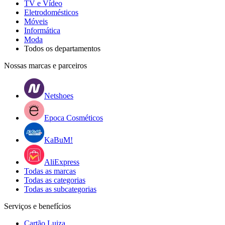
TV e Vídeo
Eletrodomésticos
Móveis
Informática
Moda
Todos os departamentos
Nossas marcas e parceiros
Netshoes
Epoca Cosméticos
KaBuM!
AliExpress
Todas as marcas
Todas as categorias
Todas as subcategorias
Serviços e benefícios
Cartão Luiza