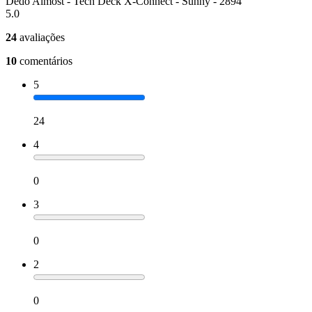
Dedo Almost - Tech Deck X-Connect - Sunny - 2894
5.0
24
avaliações
10
comentários
5
24
4
0
3
0
2
0