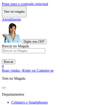
Pular para o conteudo principal
Tem no magalu
Atendimento
Digite seu CEP
Buscar no Magalu
Buscar
0
Boas vindas :)
Entre ou Cadastre-se
Tem no Magalu
Departamentos
Celulares e Smartphones