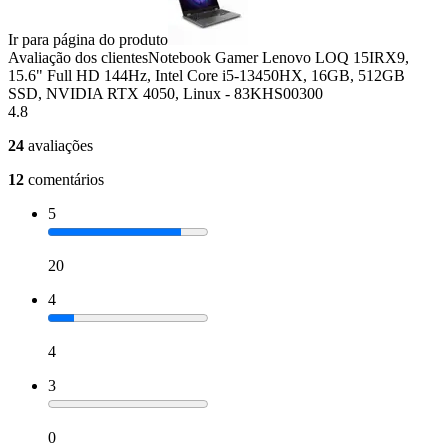
Ir para página do produto
Avaliação dos clientes
Notebook Gamer Lenovo LOQ 15IRX9,
15.6" Full HD 144Hz, Intel Core i5-13450HX, 16GB, 512GB
SSD, NVIDIA RTX 4050, Linux - 83KHS00300
4.8
24
avaliações
12
comentários
5
20
4
4
3
0