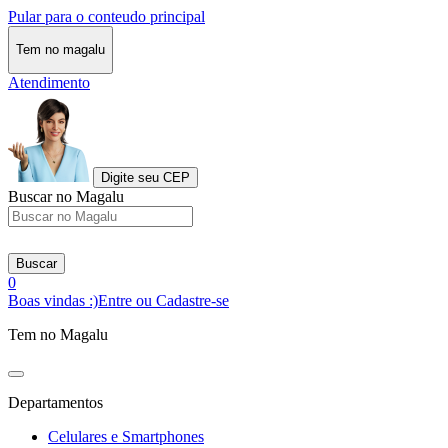
Pular para o conteudo principal
Tem no magalu
Atendimento
Digite seu CEP
Buscar no Magalu
Buscar
0
Boas vindas :)
Entre ou Cadastre-se
Tem no Magalu
Departamentos
Celulares e Smartphones