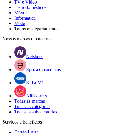
TV e Vídeo
Eletrodomésticos
Móveis
Informática
Moda
Todos os departamentos
Nossas marcas e parceiros
Netshoes
Epoca Cosméticos
KaBuM!
AliExpress
Todas as marcas
Todas as categorias
Todas as subcategorias
Serviços e benefícios
Cartão Luiza