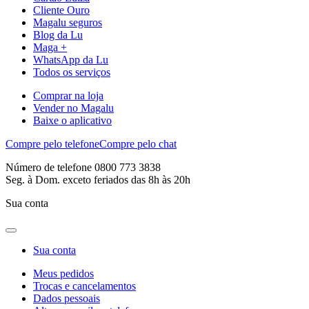
Cliente Ouro
Magalu seguros
Blog da Lu
Maga +
WhatsApp da Lu
Todos os serviços
Comprar na loja
Vender no Magalu
Baixe o aplicativo
Compre pelo telefone
Compre pelo chat
Número de telefone 0800 773 3838
Seg. à Dom. exceto feriados das 8h às 20h
Sua conta
Sua conta
Meus pedidos
Trocas e cancelamentos
Dados pessoais