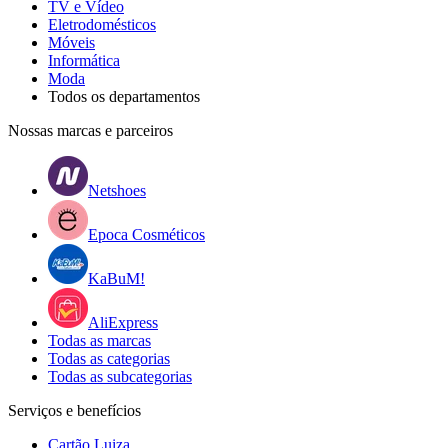
TV e Vídeo
Eletrodomésticos
Móveis
Informática
Moda
Todos os departamentos
Nossas marcas e parceiros
Netshoes
Epoca Cosméticos
KaBuM!
AliExpress
Todas as marcas
Todas as categorias
Todas as subcategorias
Serviços e benefícios
Cartão Luiza