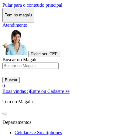
Pular para o conteudo principal
Tem no magalu
Atendimento
Digite seu CEP
Buscar no Magalu
Buscar
0
Boas vindas :)
Entre ou Cadastre-se
Tem no Magalu
Departamentos
Celulares e Smartphones