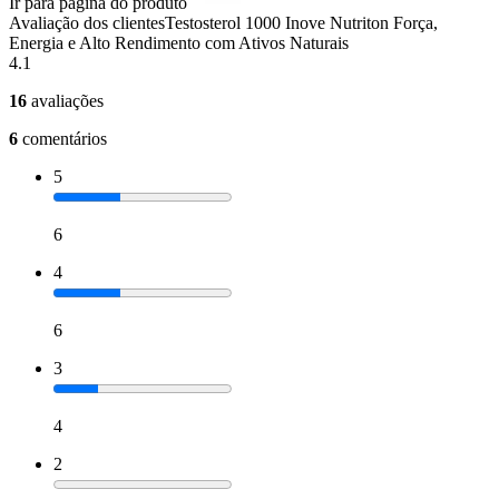
Ir para página do produto
Avaliação dos clientes
Testosterol 1000 Inove Nutriton Força,
Energia e Alto Rendimento com Ativos Naturais
4.1
16
avaliações
6
comentários
5
6
4
6
3
4
2