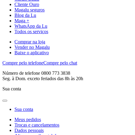
Cliente Ouro
Magalu seguros
Blog da Lu
Maga +
WhatsApp da Lu
Todos os serviços
Comprar na loja
Vender no Magalu
Baixe o aplicativo
Compre pelo telefone
Compre pelo chat
Número de telefone 0800 773 3838
Seg. à Dom. exceto feriados das 8h às 20h
Sua conta
Sua conta
Meus pedidos
Trocas e cancelamentos
Dados pessoais