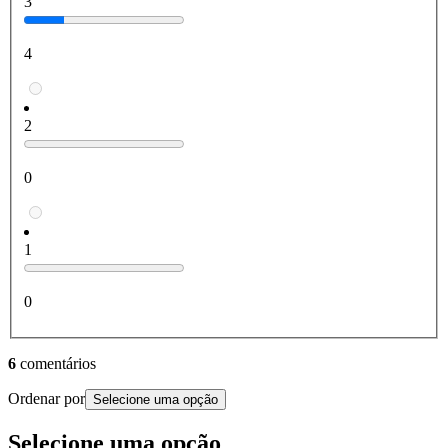
3
4
2
0
1
0
6
comentários
Ordenar por
Selecione uma opção
Selecione uma opção