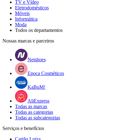
TV e Vídeo
Eletrodomésticos
Móveis
Informática
Moda
Todos os departamentos
Nossas marcas e parceiros
Netshoes
Epoca Cosméticos
KaBuM!
AliExpress
Todas as marcas
Todas as categorias
Todas as subcategorias
Serviços e benefícios
Cartão Luiza