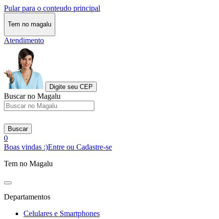
Pular para o conteudo principal
Tem no magalu
Atendimento
Digite seu CEP
Buscar no Magalu
Buscar
0
Boas vindas :)
Entre ou Cadastre-se
Tem no Magalu
Departamentos
Celulares e Smartphones