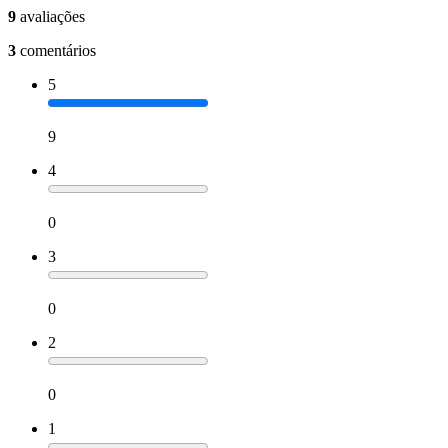
9
avaliações
3
comentários
5
9
4
0
3
0
2
0
1