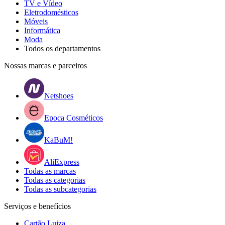
TV e Vídeo
Eletrodomésticos
Móveis
Informática
Moda
Todos os departamentos
Nossas marcas e parceiros
Netshoes
Epoca Cosméticos
KaBuM!
AliExpress
Todas as marcas
Todas as categorias
Todas as subcategorias
Serviços e benefícios
Cartão Luiza