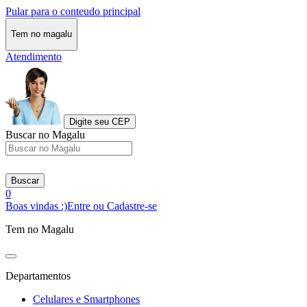
Pular para o conteudo principal
Tem no magalu
Atendimento
Digite seu CEP
Buscar no Magalu
Buscar
0
Boas vindas :)
Entre ou Cadastre-se
Tem no Magalu
Departamentos
Celulares e Smartphones