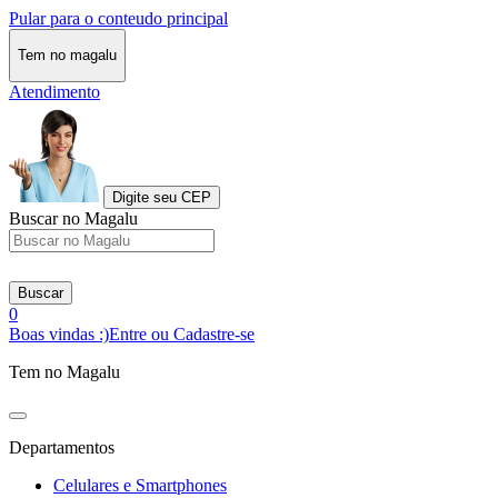
Pular para o conteudo principal
Tem no magalu
Atendimento
Digite seu CEP
Buscar no Magalu
Buscar
0
Boas vindas :)
Entre ou Cadastre-se
Tem no Magalu
Departamentos
Celulares e Smartphones