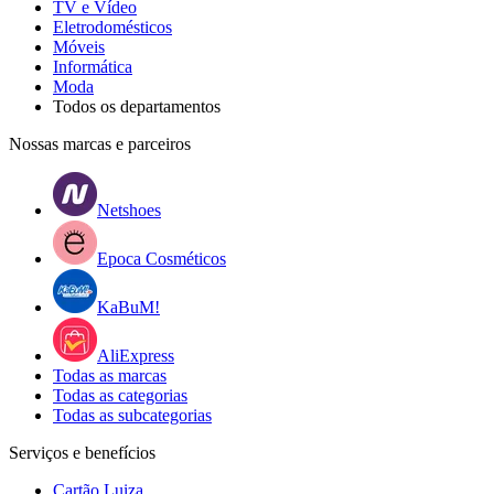
TV e Vídeo
Eletrodomésticos
Móveis
Informática
Moda
Todos os departamentos
Nossas marcas e parceiros
Netshoes
Epoca Cosméticos
KaBuM!
AliExpress
Todas as marcas
Todas as categorias
Todas as subcategorias
Serviços e benefícios
Cartão Luiza