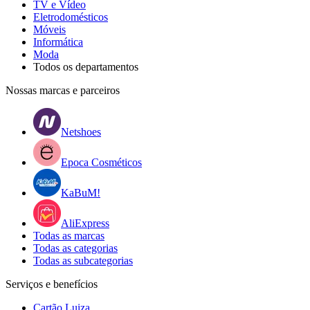
TV e Vídeo
Eletrodomésticos
Móveis
Informática
Moda
Todos os departamentos
Nossas marcas e parceiros
Netshoes
Epoca Cosméticos
KaBuM!
AliExpress
Todas as marcas
Todas as categorias
Todas as subcategorias
Serviços e benefícios
Cartão Luiza