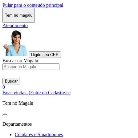
Pular para o conteudo principal
Tem no magalu
Atendimento
Digite seu CEP
Buscar no Magalu
Buscar
0
Boas vindas :)
Entre ou Cadastre-se
Tem no Magalu
Departamentos
Celulares e Smartphones