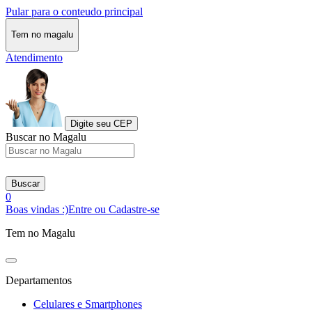
Pular para o conteudo principal
Tem no magalu
Atendimento
Digite seu CEP
Buscar no Magalu
Buscar
0
Boas vindas :)
Entre ou Cadastre-se
Tem no Magalu
Departamentos
Celulares e Smartphones