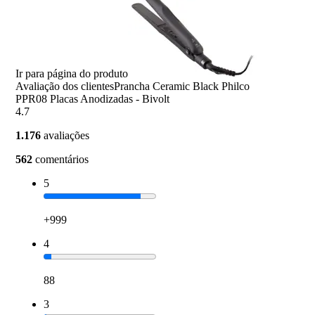
Ir para página do produto
Avaliação dos clientes
Prancha Ceramic Black Philco
PPR08 Placas Anodizadas - Bivolt
4.7
1.176
avaliações
562
comentários
5
+999
4
88
3