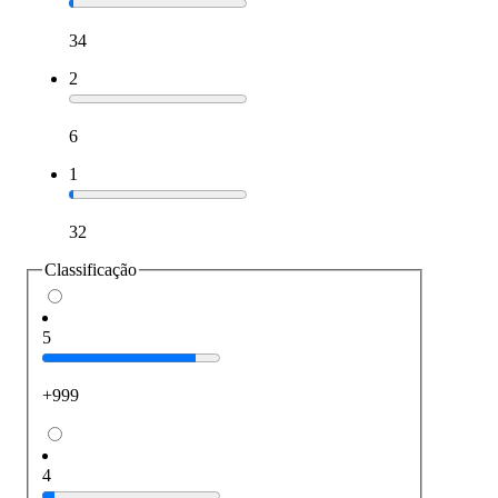
34
2
6
1
32
Classificação
5
+999
4