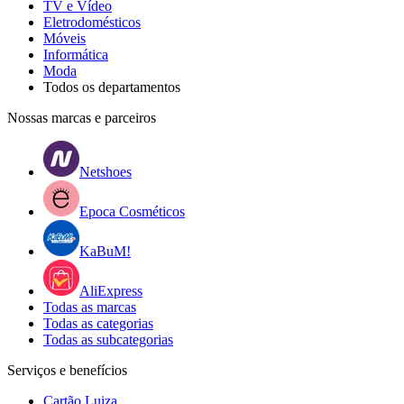
TV e Vídeo
Eletrodomésticos
Móveis
Informática
Moda
Todos os departamentos
Nossas marcas e parceiros
Netshoes
Epoca Cosméticos
KaBuM!
AliExpress
Todas as marcas
Todas as categorias
Todas as subcategorias
Serviços e benefícios
Cartão Luiza