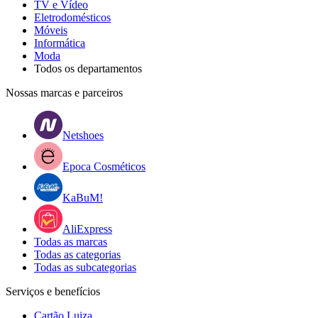
TV e Vídeo
Eletrodomésticos
Móveis
Informática
Moda
Todos os departamentos
Nossas marcas e parceiros
Netshoes
Epoca Cosméticos
KaBuM!
AliExpress
Todas as marcas
Todas as categorias
Todas as subcategorias
Serviços e benefícios
Cartão Luiza