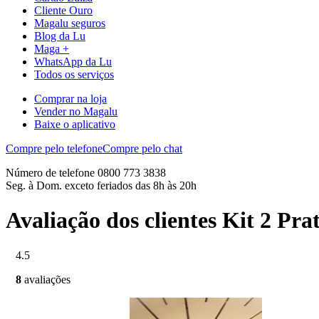
Cliente Ouro
Magalu seguros
Blog da Lu
Maga +
WhatsApp da Lu
Todos os serviços
Comprar na loja
Vender no Magalu
Baixe o aplicativo
Compre pelo telefone
Compre pelo chat
Número de telefone 0800 773 3838
Seg. à Dom. exceto feriados das 8h às 20h
Avaliação dos clientes Kit 2 Pr
4.5
8
avaliações