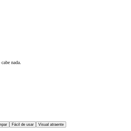
 cabe nada.
impar
Fácil de usar
Visual atraente