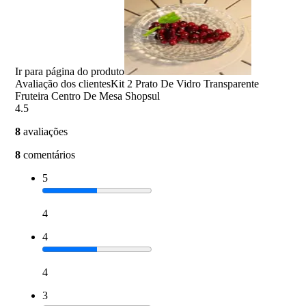
Ir para página do produto
Avaliação dos clientes
Kit 2 Prato De Vidro Transparente
Fruteira Centro De Mesa Shopsul
4.5
8
avaliações
8
comentários
5
4
4
4
3