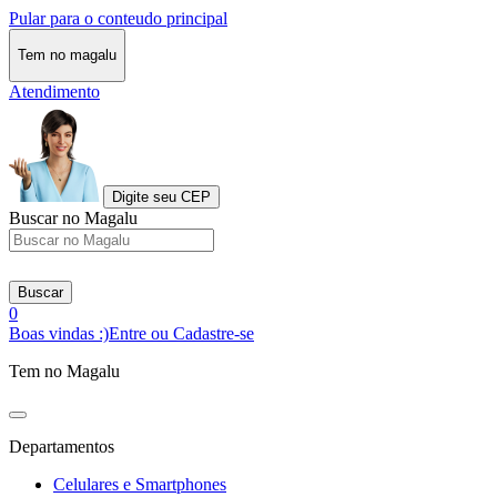
Pular para o conteudo principal
Tem no magalu
Atendimento
Digite seu CEP
Buscar no Magalu
Buscar
0
Boas vindas :)
Entre ou Cadastre-se
Tem no Magalu
Departamentos
Celulares e Smartphones