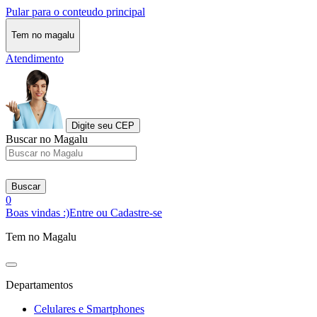
Pular para o conteudo principal
Tem no magalu
Atendimento
Digite seu CEP
Buscar no Magalu
Buscar
0
Boas vindas :)
Entre ou Cadastre-se
Tem no Magalu
Departamentos
Celulares e Smartphones