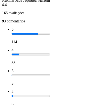
Auxiliar Jade Jequitiba Marrom
4.4
165
avaliações
93
comentários
5
114
4
33
3
3
2
6