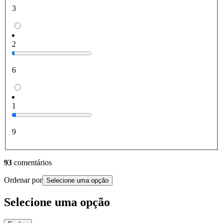
3
2
6
1
9
93
comentários
Ordenar por
Selecione uma opção
Selecione uma opção