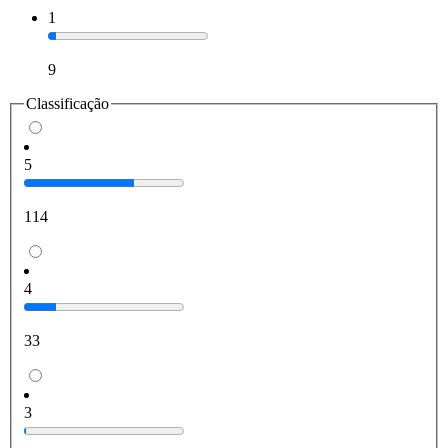
1
9
Classificação
5
114
4
33
3