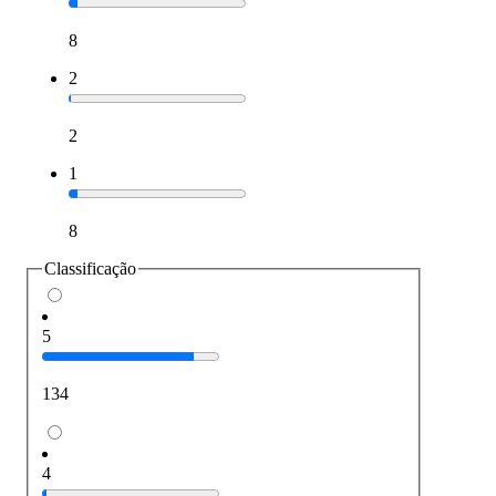
8
2
2
1
8
Classificação
5
134
4