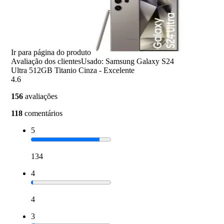
Ir para página do produto
Avaliação dos clientes
Usado: Samsung Galaxy S24
Ultra 512GB Titanio Cinza - Excelente
4.6
156
avaliações
118
comentários
5
134
4
4
3