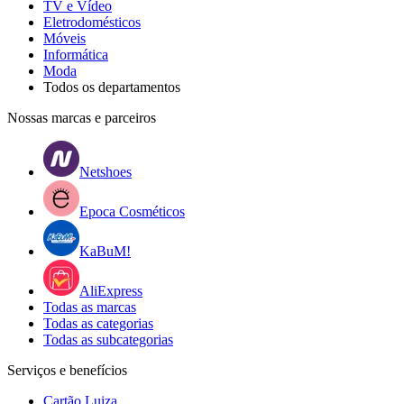
TV e Vídeo
Eletrodomésticos
Móveis
Informática
Moda
Todos os departamentos
Nossas marcas e parceiros
Netshoes
Epoca Cosméticos
KaBuM!
AliExpress
Todas as marcas
Todas as categorias
Todas as subcategorias
Serviços e benefícios
Cartão Luiza