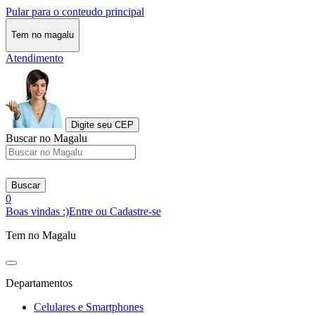
Pular para o conteudo principal
Tem no magalu
Atendimento
Digite seu CEP
Buscar no Magalu
Buscar
0
Boas vindas :)
Entre ou Cadastre-se
Tem no Magalu
Departamentos
Celulares e Smartphones