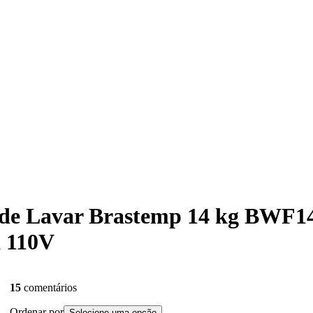
a de Lavar Brastemp 14 kg BWF
 110V
15
comentários
Ordenar por
Selecione uma opção