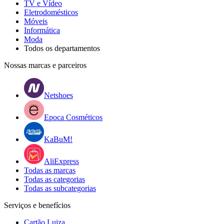
TV e Vídeo
Eletrodomésticos
Móveis
Informática
Moda
Todos os departamentos
Nossas marcas e parceiros
Netshoes
Epoca Cosméticos
KaBuM!
AliExpress
Todas as marcas
Todas as categorias
Todas as subcategorias
Serviços e benefícios
Cartão Luiza