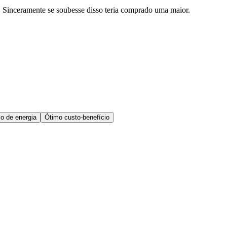
 Sinceramente se soubesse disso teria comprado uma maior.
o de energia
Ótimo custo-benefício