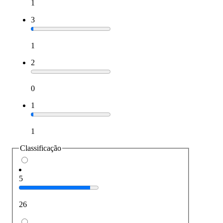
1
3
1
2
0
1
1
Classificação
5
26