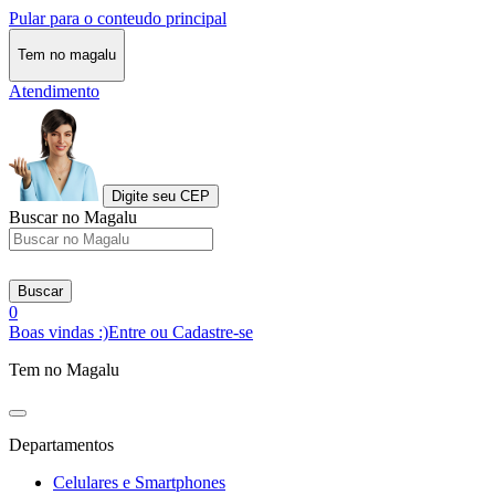
Pular para o conteudo principal
Tem no magalu
Atendimento
Digite seu CEP
Buscar no Magalu
Buscar
0
Boas vindas :)
Entre ou Cadastre-se
Tem no Magalu
Departamentos
Celulares e Smartphones