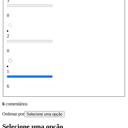
3
0
2
0
1
6
6
comentários
Ordenar por
Selecione uma opção
Selecione uma opção