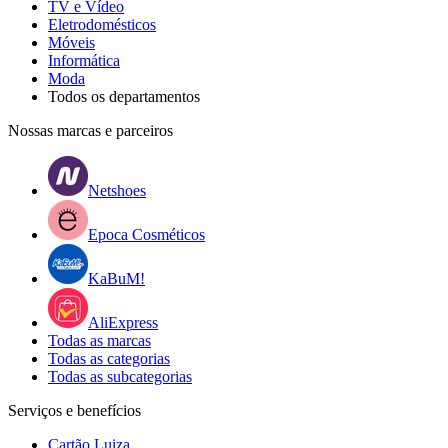
TV e Vídeo
Eletrodomésticos
Móveis
Informática
Moda
Todos os departamentos
Nossas marcas e parceiros
Netshoes
Epoca Cosméticos
KaBuM!
AliExpress
Todas as marcas
Todas as categorias
Todas as subcategorias
Serviços e benefícios
Cartão Luiza