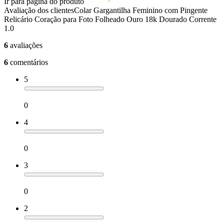
Ir para página do produto
Avaliação dos clientes
Colar Gargantilha Feminino com Pingente
Relicário Coração para Foto Folheado Ouro 18k Dourado Corrente
1.0
6
avaliações
6
comentários
5
0
4
0
3
0
2