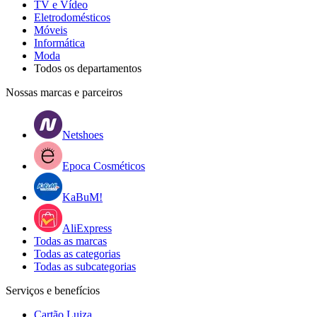
TV e Vídeo
Eletrodomésticos
Móveis
Informática
Moda
Todos os departamentos
Nossas marcas e parceiros
Netshoes
Epoca Cosméticos
KaBuM!
AliExpress
Todas as marcas
Todas as categorias
Todas as subcategorias
Serviços e benefícios
Cartão Luiza