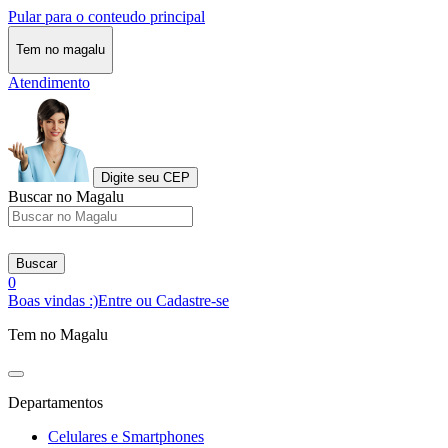
Pular para o conteudo principal
Tem no magalu
Atendimento
Digite seu CEP
Buscar no Magalu
Buscar
0
Boas vindas :)
Entre ou Cadastre-se
Tem no Magalu
Departamentos
Celulares e Smartphones