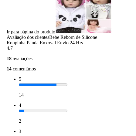
Ir para página do produto
Avaliação dos clientes
Bebe Reborn de Silicone
Roupinha Panda Enxoval Envio 24 Hrs
4.7
18
avaliações
14
comentários
5
14
4
2
3