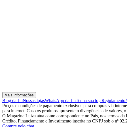
Mais informações
Blog da Lu
Nossas lojas
WhatsApp da Lu
Tenha sua loja
Regulamento
Preços e condições de pagamento exclusivos para compras via internet,
para internet. Caso os produtos apresentem divergências de valores, o
O Magazine Luiza atua como correspondente no País, nos termos da R
Crédito, Financiamento e Investimento inscrita no CNPJ sob o nº 02
Compre pelo chat