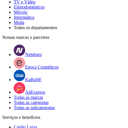
TV e Vídeo
Eletrodomésticos
Móveis
Informática
Moda
Todos os departamentos
Nossas marcas e parceiros
Netshoes
Epoca Cosméticos
KaBuM!
AliExpress
Todas as marcas
Todas as categorias
Todas as subcategorias
Serviços e benefícios
Cartão Luiza