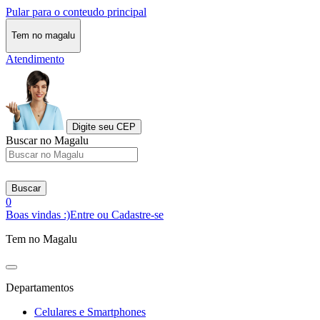
Pular para o conteudo principal
Tem no magalu
Atendimento
Digite seu CEP
Buscar no Magalu
Buscar
0
Boas vindas :)
Entre ou Cadastre-se
Tem no Magalu
Departamentos
Celulares e Smartphones