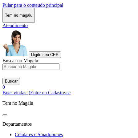
Pular para o conteudo principal
Tem no magalu
Atendimento
Digite seu CEP
Buscar no Magalu
Buscar
0
Boas vindas :)
Entre ou Cadastre-se
Tem no Magalu
Departamentos
Celulares e Smartphones