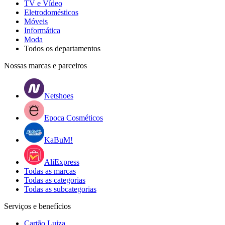
TV e Vídeo
Eletrodomésticos
Móveis
Informática
Moda
Todos os departamentos
Nossas marcas e parceiros
Netshoes
Epoca Cosméticos
KaBuM!
AliExpress
Todas as marcas
Todas as categorias
Todas as subcategorias
Serviços e benefícios
Cartão Luiza