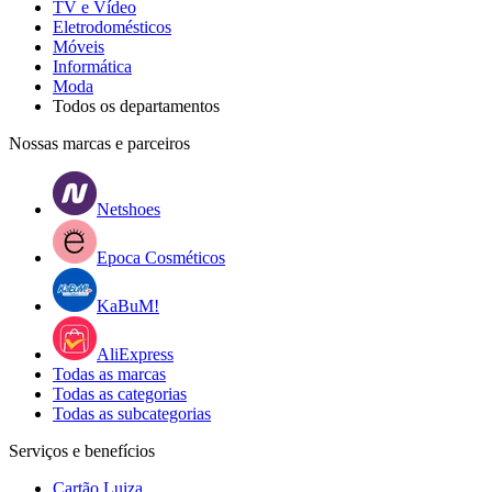
TV e Vídeo
Eletrodomésticos
Móveis
Informática
Moda
Todos os departamentos
Nossas marcas e parceiros
Netshoes
Epoca Cosméticos
KaBuM!
AliExpress
Todas as marcas
Todas as categorias
Todas as subcategorias
Serviços e benefícios
Cartão Luiza