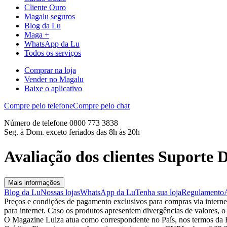
Cliente Ouro
Magalu seguros
Blog da Lu
Maga +
WhatsApp da Lu
Todos os serviços
Comprar na loja
Vender no Magalu
Baixe o aplicativo
Compre pelo telefone
Compre pelo chat
Número de telefone 0800 773 3838
Seg. à Dom. exceto feriados das 8h às 20h
Avaliação dos clientes Suporte
Mais informações
Blog da Lu
Nossas lojas
WhatsApp da Lu
Tenha sua loja
Regulamento
Preços e condições de pagamento exclusivos para compras via internet,
para internet. Caso os produtos apresentem divergências de valores, o
O Magazine Luiza atua como correspondente no País, nos termos da R