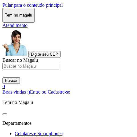
Pular para o conteudo principal
Tem no magalu
Atendimento
Digite seu CEP
Buscar no Magalu
Buscar
0
Boas vindas :)
Entre ou Cadastre-se
Tem no Magalu
Departamentos
Celulares e Smartphones