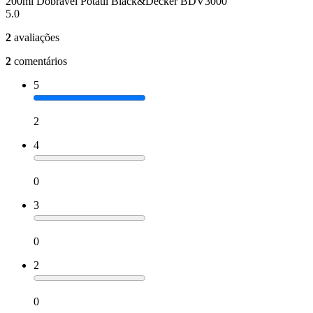
200ml Dobrável Potátil Black&Decker BDV3000
5.0
2
avaliações
2
comentários
5
2
4
0
3
0
2
0