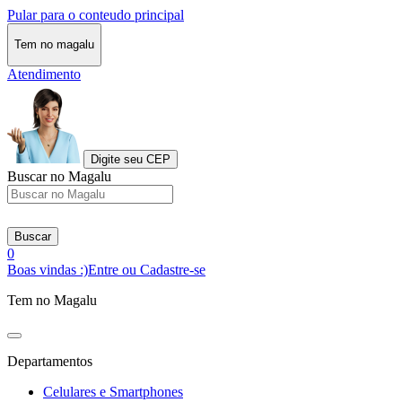
Pular para o conteudo principal
Tem no magalu
Atendimento
Digite seu CEP
Buscar no Magalu
Buscar
0
Boas vindas :)
Entre ou Cadastre-se
Tem no Magalu
Departamentos
Celulares e Smartphones