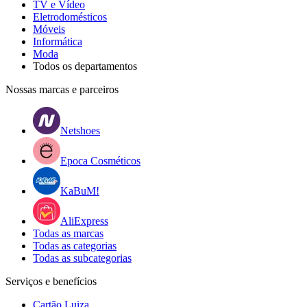
TV e Vídeo
Eletrodomésticos
Móveis
Informática
Moda
Todos os departamentos
Nossas marcas e parceiros
Netshoes
Epoca Cosméticos
KaBuM!
AliExpress
Todas as marcas
Todas as categorias
Todas as subcategorias
Serviços e benefícios
Cartão Luiza