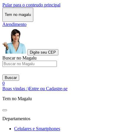
Pular para o conteudo principal
Tem no magalu
Atendimento
Digite seu CEP
Buscar no Magalu
Buscar
0
Boas vindas :)
Entre ou Cadastre-se
Tem no Magalu
Departamentos
Celulares e Smartphones