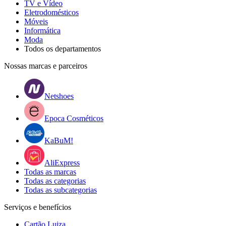
TV e Vídeo
Eletrodomésticos
Móveis
Informática
Moda
Todos os departamentos
Nossas marcas e parceiros
Netshoes
Epoca Cosméticos
KaBuM!
AliExpress
Todas as marcas
Todas as categorias
Todas as subcategorias
Serviços e benefícios
Cartão Luiza