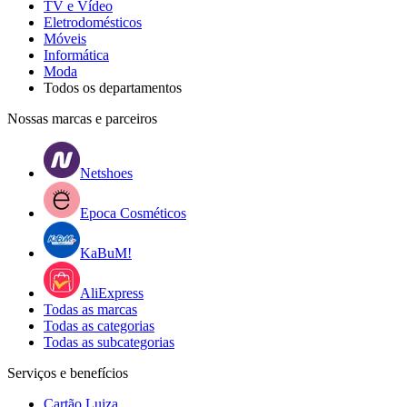
TV e Vídeo
Eletrodomésticos
Móveis
Informática
Moda
Todos os departamentos
Nossas marcas e parceiros
Netshoes
Epoca Cosméticos
KaBuM!
AliExpress
Todas as marcas
Todas as categorias
Todas as subcategorias
Serviços e benefícios
Cartão Luiza