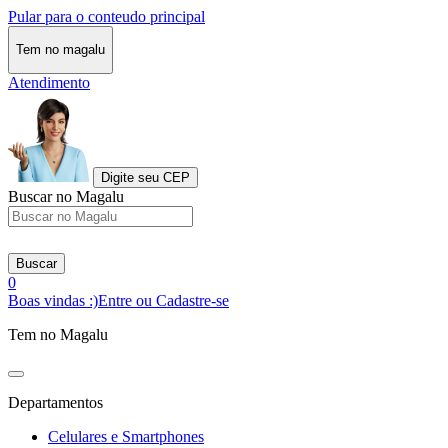
Pular para o conteudo principal
Tem no magalu
Atendimento
Digite seu CEP
Buscar no Magalu
Buscar
0
Boas vindas :)
Entre ou Cadastre-se
Tem no Magalu
Departamentos
Celulares e Smartphones