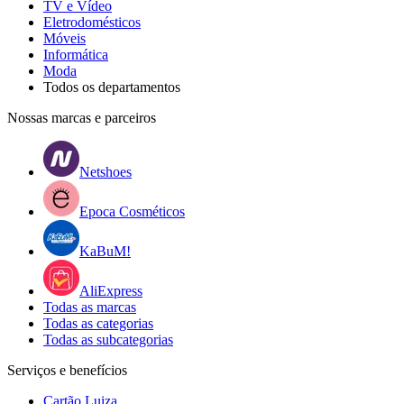
TV e Vídeo
Eletrodomésticos
Móveis
Informática
Moda
Todos os departamentos
Nossas marcas e parceiros
Netshoes
Epoca Cosméticos
KaBuM!
AliExpress
Todas as marcas
Todas as categorias
Todas as subcategorias
Serviços e benefícios
Cartão Luiza