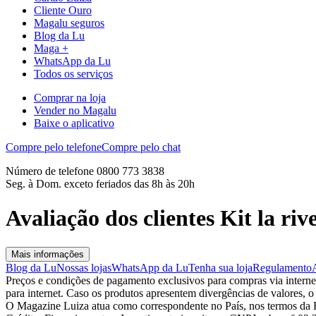
Cliente Ouro
Magalu seguros
Blog da Lu
Maga +
WhatsApp da Lu
Todos os serviços
Comprar na loja
Vender no Magalu
Baixe o aplicativo
Compre pelo telefone
Compre pelo chat
Número de telefone 0800 773 3838
Seg. à Dom. exceto feriados das 8h às 20h
Avaliação dos clientes Kit la r
Mais informações
Blog da Lu
Nossas lojas
WhatsApp da Lu
Tenha sua loja
Regulamento
Preços e condições de pagamento exclusivos para compras via internet,
para internet. Caso os produtos apresentem divergências de valores, o
O Magazine Luiza atua como correspondente no País, nos termos da R