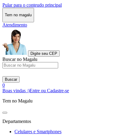
Pular para o conteudo principal
Tem no magalu
Atendimento
Digite seu CEP
Buscar no Magalu
Buscar
0
Boas vindas :)
Entre ou Cadastre-se
Tem no Magalu
Departamentos
Celulares e Smartphones