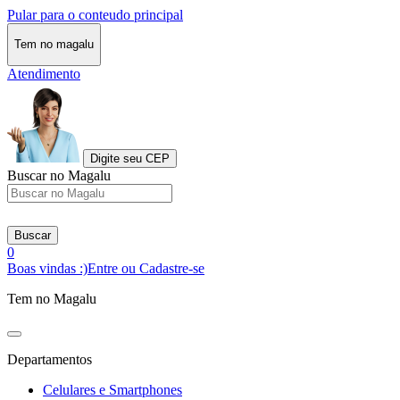
Pular para o conteudo principal
Tem no magalu
Atendimento
Digite seu CEP
Buscar no Magalu
Buscar
0
Boas vindas :)
Entre ou Cadastre-se
Tem no Magalu
Departamentos
Celulares e Smartphones