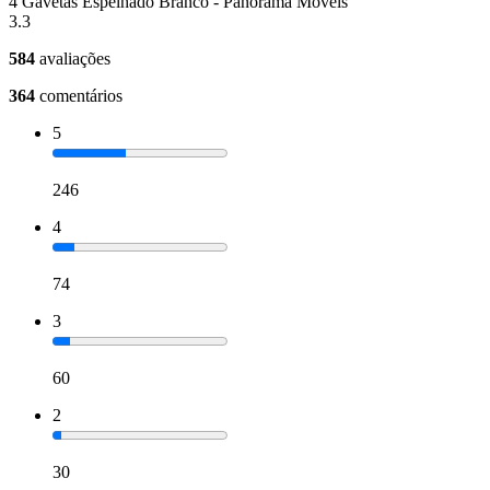
4 Gavetas Espelhado Branco - Panorama Móveis
3.3
584
avaliações
364
comentários
5
246
4
74
3
60
2
30