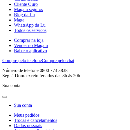
Cliente Ouro
Magalu seguros
Blog da Lu
Maga +
WhatsApp da Lu
Todos os serviços
Comprar na loja
Vender no Magalu
Baixe o aplicativo
Compre pelo telefone
Compre pelo chat
Número de telefone 0800 773 3838
Seg. à Dom. exceto feriados das 8h às 20h
Sua conta
Sua conta
Meus pedidos
Trocas e cancelamentos
Dados pessoais