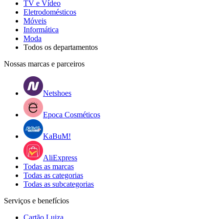
TV e Vídeo
Eletrodomésticos
Móveis
Informática
Moda
Todos os departamentos
Nossas marcas e parceiros
Netshoes
Epoca Cosméticos
KaBuM!
AliExpress
Todas as marcas
Todas as categorias
Todas as subcategorias
Serviços e benefícios
Cartão Luiza