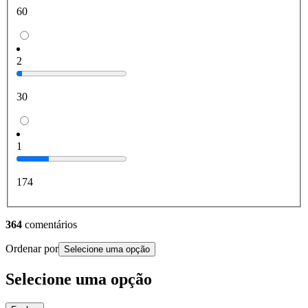
60
2
30
1
174
364
comentários
Ordenar por
Selecione uma opção
Selecione uma opção