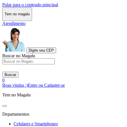
Pular para o conteudo principal
Tem no magalu
Atendimento
Digite seu CEP
Buscar no Magalu
Buscar
0
Boas vindas :)
Entre ou Cadastre-se
Tem no Magalu
Departamentos
Celulares e Smartphones