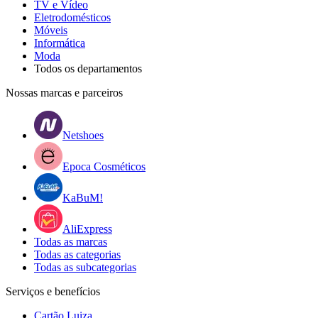
TV e Vídeo
Eletrodomésticos
Móveis
Informática
Moda
Todos os departamentos
Nossas marcas e parceiros
Netshoes
Epoca Cosméticos
KaBuM!
AliExpress
Todas as marcas
Todas as categorias
Todas as subcategorias
Serviços e benefícios
Cartão Luiza