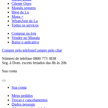
Cliente Ouro
Magalu seguros
Blog da Lu
Maga +
WhatsApp da Lu
Todos os serviços
Comprar na loja
Vender no Magalu
Baixe o aplicativo
Compre pelo telefone
Compre pelo chat
Número de telefone 0800 773 3838
Seg. à Dom. exceto feriados das 8h às 20h
Sua conta
Sua conta
Meus pedidos
Trocas e cancelamentos
Dados pessoais