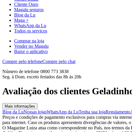
Cliente Ouro
Magalu seguros
Blog da Lu
Maga +
WhatsApp da Lu
Todos os serviços
Comprar na loja
Vender no Magalu
Baixe o aplicativo
Compre pelo telefone
Compre pelo chat
Número de telefone 0800 773 3838
Seg. à Dom. exceto feriados das 8h às 20h
Avaliação dos clientes Geladin
Mais informações
Blog da Lu
Nossas lojas
WhatsApp da Lu
Tenha sua loja
Regulamento
Preços e condições de pagamento exclusivos para compras via internet,
para internet. Caso os produtos apresentem divergências de valores, o
O Magazine Luiza atua como correspondente no País, nos termos da R