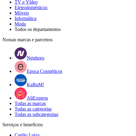
TV e Vídeo
Eletrodomésticos
Móveis
Informática
Moda
Todos os departamentos
Nossas marcas e parceiros
Netshoes
Epoca Cosméticos
KaBuM!
AliExpress
Todas as marcas
Todas as categorias
Todas as subcategorias
Serviços e benefícios
Cartão Luiza