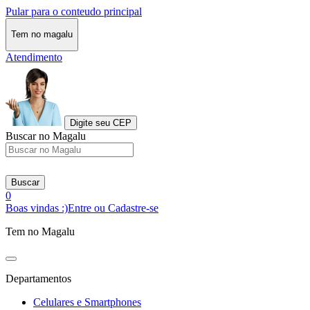
Pular para o conteudo principal
Tem no magalu
Atendimento
Digite seu CEP
Buscar no Magalu
Buscar
0
Boas vindas :)
Entre ou Cadastre-se
Tem no Magalu
Departamentos
Celulares e Smartphones