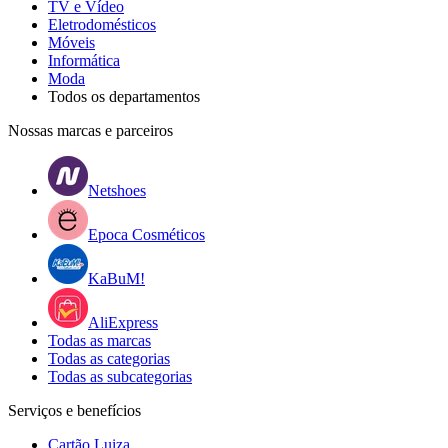
TV e Vídeo
Eletrodomésticos
Móveis
Informática
Moda
Todos os departamentos
Nossas marcas e parceiros
Netshoes
Epoca Cosméticos
KaBuM!
AliExpress
Todas as marcas
Todas as categorias
Todas as subcategorias
Serviços e benefícios
Cartão Luiza