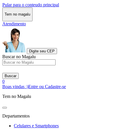
Pular para o conteudo principal
Tem no magalu
Atendimento
Digite seu CEP
Buscar no Magalu
Buscar
0
Boas vindas :)
Entre ou Cadastre-se
Tem no Magalu
Departamentos
Celulares e Smartphones