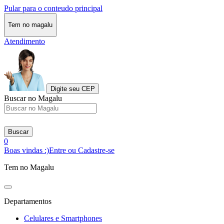
Pular para o conteudo principal
Tem no magalu
Atendimento
Digite seu CEP
Buscar no Magalu
Buscar
0
Boas vindas :)
Entre ou Cadastre-se
Tem no Magalu
Departamentos
Celulares e Smartphones