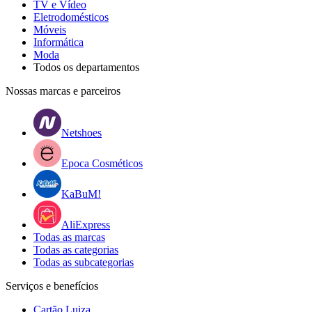
TV e Vídeo
Eletrodomésticos
Móveis
Informática
Moda
Todos os departamentos
Nossas marcas e parceiros
Netshoes
Epoca Cosméticos
KaBuM!
AliExpress
Todas as marcas
Todas as categorias
Todas as subcategorias
Serviços e benefícios
Cartão Luiza