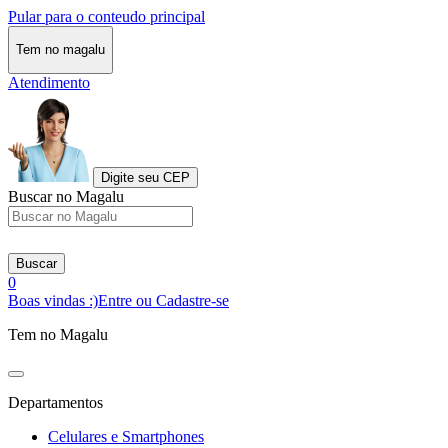
Pular para o conteudo principal
Tem no magalu
Atendimento
Digite seu CEP
Buscar no Magalu
Buscar
0
Boas vindas :)
Entre ou Cadastre-se
Tem no Magalu
Departamentos
Celulares e Smartphones