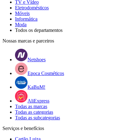
TV e Vídeo
Eletrodomésticos
Móveis
Informática
Moda
Todos os departamentos
Nossas marcas e parceiros
Netshoes
Epoca Cosméticos
KaBuM!
AliExpress
Todas as marcas
Todas as categorias
Todas as subcategorias
Serviços e benefícios
Cartão Luiza