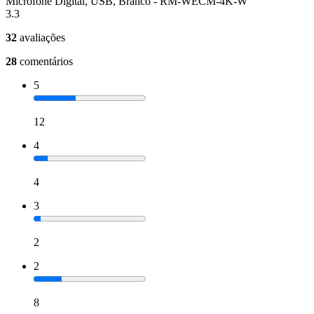
Microfone Digital, USB, Branco - RM-WECM-4K-W
3.3
32
avaliações
28
comentários
5
12
4
4
3
2
2
8