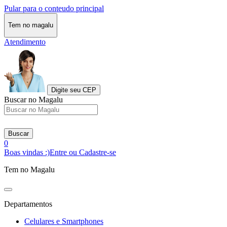
Pular para o conteudo principal
Tem no magalu
Atendimento
Digite seu CEP
Buscar no Magalu
Buscar
0
Boas vindas :)
Entre ou Cadastre-se
Tem no Magalu
Departamentos
Celulares e Smartphones