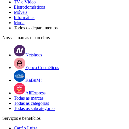
TV e Vídeo
Eletrodomésticos
Móveis
Informática
Moda
Todos os departamentos
Nossas marcas e parceiros
Netshoes
Epoca Cosméticos
KaBuM!
AliExpress
Todas as marcas
Todas as categorias
Todas as subcategorias
Serviços e benefícios
Cartão Luiza