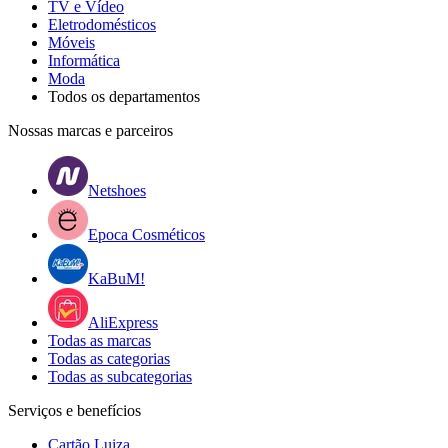
TV e Vídeo
Eletrodomésticos
Móveis
Informática
Moda
Todos os departamentos
Nossas marcas e parceiros
Netshoes
Epoca Cosméticos
KaBuM!
AliExpress
Todas as marcas
Todas as categorias
Todas as subcategorias
Serviços e benefícios
Cartão Luiza