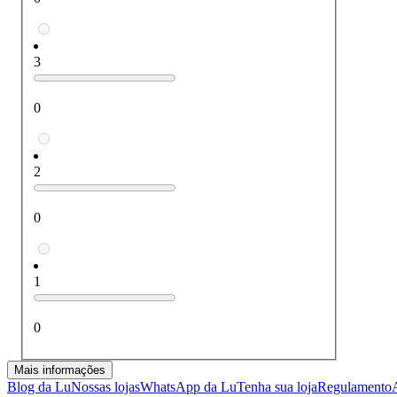
3
0
2
0
1
0
Mais informações
Blog da Lu
Nossas lojas
WhatsApp da Lu
Tenha sua loja
Regulamento