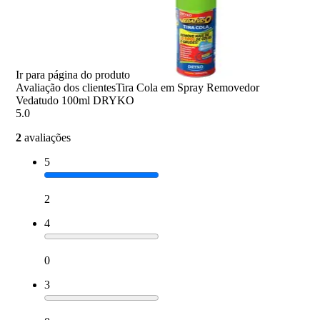
Ir para página do produto
Avaliação dos clientes
Tira Cola em Spray Removedor
Vedatudo 100ml DRYKO
5.0
2
avaliações
5
2
4
0
3