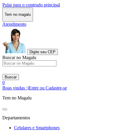
Pular para o conteudo principal
Tem no magalu
Atendimento
Digite seu CEP
Buscar no Magalu
Buscar
0
Boas vindas :)
Entre ou Cadastre-se
Tem no Magalu
Departamentos
Celulares e Smartphones