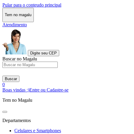
Pular para o conteudo principal
Tem no magalu
Atendimento
Digite seu CEP
Buscar no Magalu
Buscar
0
Boas vindas :)
Entre ou Cadastre-se
Tem no Magalu
Departamentos
Celulares e Smartphones