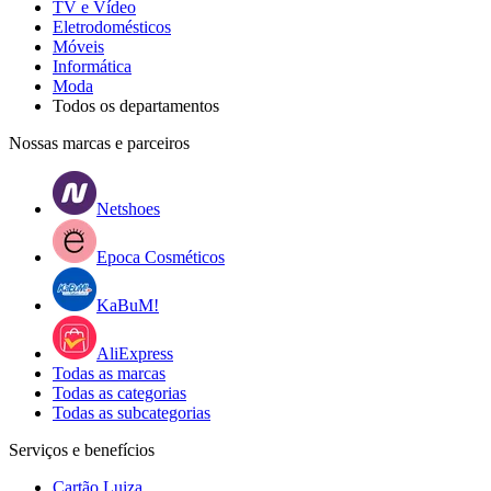
TV e Vídeo
Eletrodomésticos
Móveis
Informática
Moda
Todos os departamentos
Nossas marcas e parceiros
Netshoes
Epoca Cosméticos
KaBuM!
AliExpress
Todas as marcas
Todas as categorias
Todas as subcategorias
Serviços e benefícios
Cartão Luiza