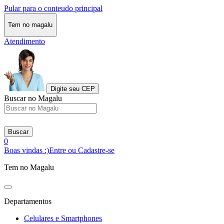
Pular para o conteudo principal
Tem no magalu
Atendimento
Digite seu CEP
Buscar no Magalu
Buscar
0
Boas vindas :)
Entre ou Cadastre-se
Tem no Magalu
Departamentos
Celulares e Smartphones