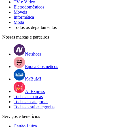
TV e Vídeo
Eletrodomésticos
Móveis
Informática
Moda
Todos os departamentos
Nossas marcas e parceiros
Netshoes
Epoca Cosméticos
KaBuM!
AliExpress
Todas as marcas
Todas as categorias
Todas as subcategorias
Serviços e benefícios
Cartão Luiza