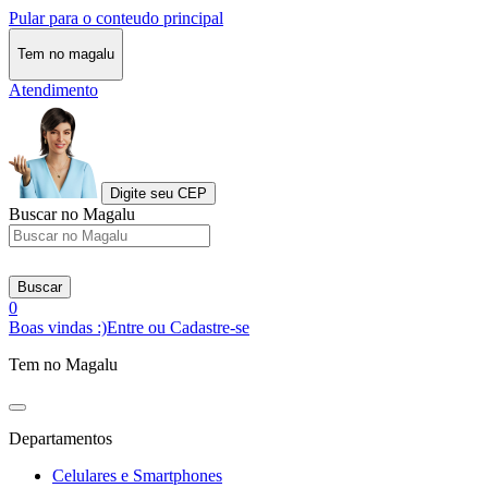
Pular para o conteudo principal
Tem no magalu
Atendimento
Digite seu CEP
Buscar no Magalu
Buscar
0
Boas vindas :)
Entre ou Cadastre-se
Tem no Magalu
Departamentos
Celulares e Smartphones