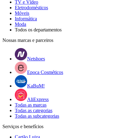
TV e Vídeo
Eletrodomésticos
Móveis
Informática
Moda
Todos os departamentos
Nossas marcas e parceiros
Netshoes
Epoca Cosméticos
KaBuM!
AliExpress
Todas as marcas
Todas as categorias
Todas as subcategorias
Serviços e benefícios
Cartão Luiza