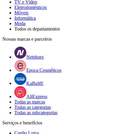
TV e Vídeo
Eletrodomésticos
Móveis
Informática
Moda
Todos os departamentos
Nossas marcas e parceiros
Netshoes
Epoca Cosméticos
KaBuM!
AliExpress
Todas as marcas
Todas as categorias
Todas as subcategorias
Serviços e benefícios
Cartão Luiza