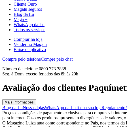
Cliente Ouro
Magalu seguros
Blog da Lu
Maga +
WhatsApp da Lu
Todos os serviços
Comprar na loja
Vender no Magalu
Baixe o aplicativo
Compre pelo telefone
Compre pelo chat
Número de telefone 0800 773 3838
Seg. à Dom. exceto feriados das 8h às 20h
Avaliação dos clientes Paquíme
Mais informações
Blog da Lu
Nossas lojas
WhatsApp da Lu
Tenha sua loja
Regulamento
Preços e condições de pagamento exclusivos para compras via internet,
para internet. Caso os produtos apresentem divergências de valores, o
O Magazine Luiza atua como correspondente no País, nos termos da R