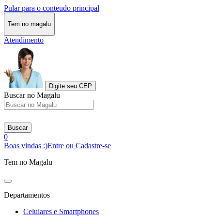
Pular para o conteudo principal
Tem no magalu
Atendimento
Digite seu CEP
Buscar no Magalu
Buscar
0
Boas vindas :)
Entre ou Cadastre-se
Tem no Magalu
Departamentos
Celulares e Smartphones