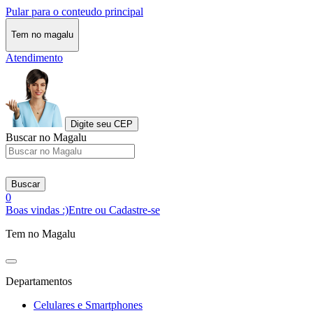
Pular para o conteudo principal
Tem no magalu
Atendimento
Digite seu CEP
Buscar no Magalu
Buscar
0
Boas vindas :)
Entre ou Cadastre-se
Tem no Magalu
Departamentos
Celulares e Smartphones