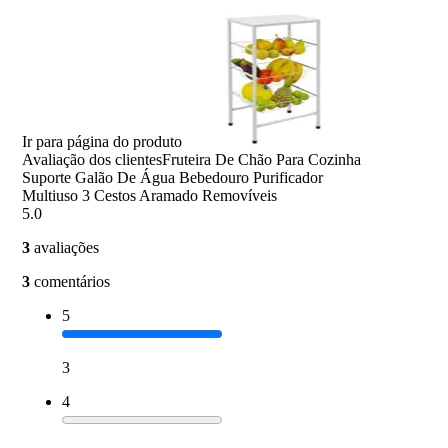
Ir para página do produto
Avaliação dos clientes
Fruteira De Chão Para Cozinha
Suporte Galão De Água Bebedouro Purificador
Multiuso 3 Cestos Aramado Removíveis
5.0
3
avaliações
3
comentários
5
3
4