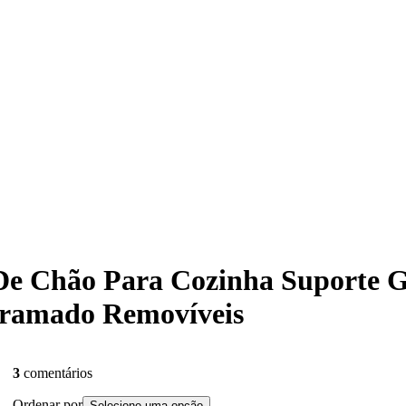
a De Chão Para Cozinha Suporte
 Aramado Removíveis
3
comentários
Ordenar por
Selecione uma opção