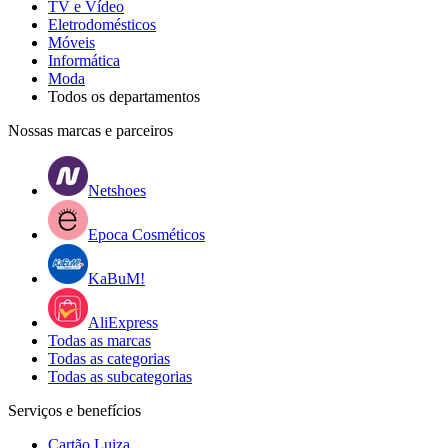
TV e Vídeo
Eletrodomésticos
Móveis
Informática
Moda
Todos os departamentos
Nossas marcas e parceiros
Netshoes
Epoca Cosméticos
KaBuM!
AliExpress
Todas as marcas
Todas as categorias
Todas as subcategorias
Serviços e benefícios
Cartão Luiza