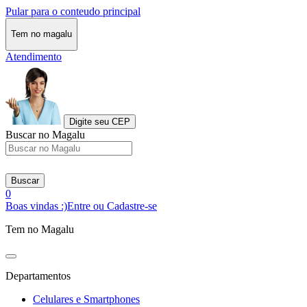
Pular para o conteudo principal
Tem no magalu
Atendimento
Digite seu CEP
Buscar no Magalu
Buscar
0
Boas vindas :)
Entre ou Cadastre-se
Tem no Magalu
Departamentos
Celulares e Smartphones