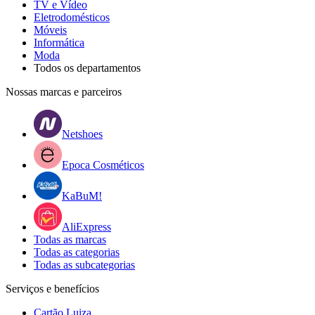
TV e Vídeo
Eletrodomésticos
Móveis
Informática
Moda
Todos os departamentos
Nossas marcas e parceiros
Netshoes
Epoca Cosméticos
KaBuM!
AliExpress
Todas as marcas
Todas as categorias
Todas as subcategorias
Serviços e benefícios
Cartão Luiza