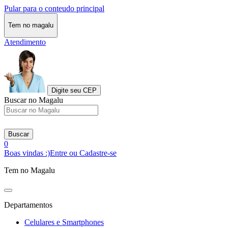
Pular para o conteudo principal
Tem no magalu
Atendimento
Digite seu CEP
Buscar no Magalu
Buscar
0
Boas vindas :)
Entre ou Cadastre-se
Tem no Magalu
Departamentos
Celulares e Smartphones