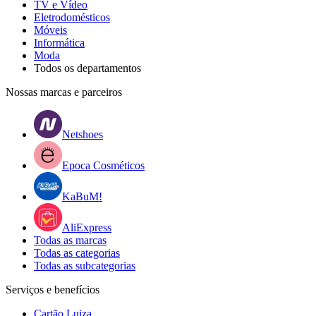
TV e Vídeo
Eletrodomésticos
Móveis
Informática
Moda
Todos os departamentos
Nossas marcas e parceiros
Netshoes
Epoca Cosméticos
KaBuM!
AliExpress
Todas as marcas
Todas as categorias
Todas as subcategorias
Serviços e benefícios
Cartão Luiza