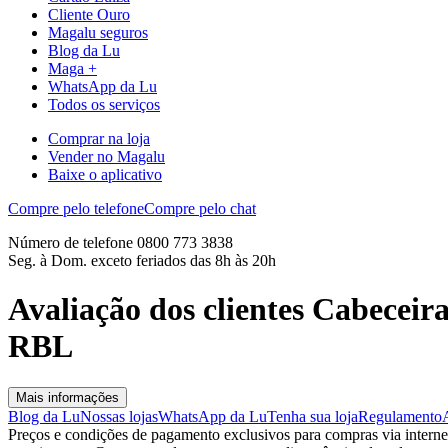
Cliente Ouro
Magalu seguros
Blog da Lu
Maga +
WhatsApp da Lu
Todos os serviços
Comprar na loja
Vender no Magalu
Baixe o aplicativo
Compre pelo telefone
Compre pelo chat
Número de telefone 0800 773 3838
Seg. à Dom. exceto feriados das 8h às 20h
Avaliação dos clientes Cabecei
RBL
Mais informações
Blog da Lu
Nossas lojas
WhatsApp da Lu
Tenha sua loja
Regulamento
Preços e condições de pagamento exclusivos para compras via internet,