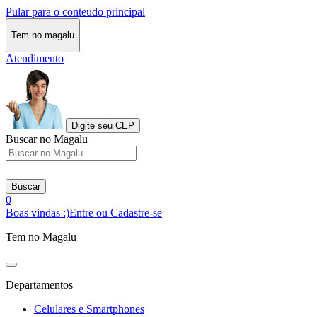
Pular para o conteudo principal
Tem no magalu
Atendimento
Digite seu CEP
Buscar no Magalu
Buscar
0
Boas vindas :)
Entre ou Cadastre-se
Tem no Magalu
Departamentos
Celulares e Smartphones