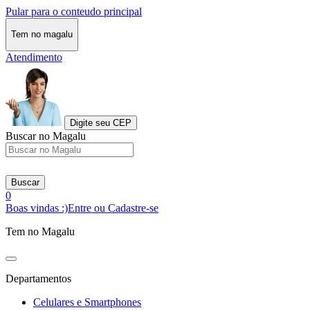
Pular para o conteudo principal
Tem no magalu
Atendimento
Digite seu CEP
Buscar no Magalu
Buscar
0
Boas vindas :)
Entre ou Cadastre-se
Tem no Magalu
Departamentos
Celulares e Smartphones