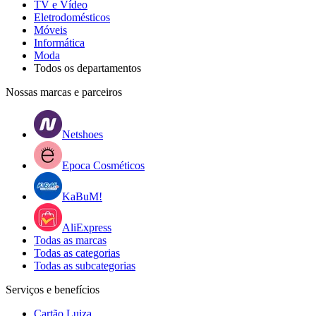
TV e Vídeo
Eletrodomésticos
Móveis
Informática
Moda
Todos os departamentos
Nossas marcas e parceiros
Netshoes
Epoca Cosméticos
KaBuM!
AliExpress
Todas as marcas
Todas as categorias
Todas as subcategorias
Serviços e benefícios
Cartão Luiza