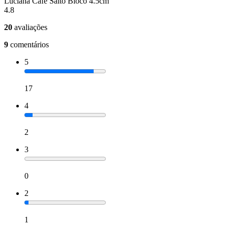
Luciana Café Salto Bloco 4.5cm
4.8
20
avaliações
9
comentários
5
17
4
2
3
0
2
1