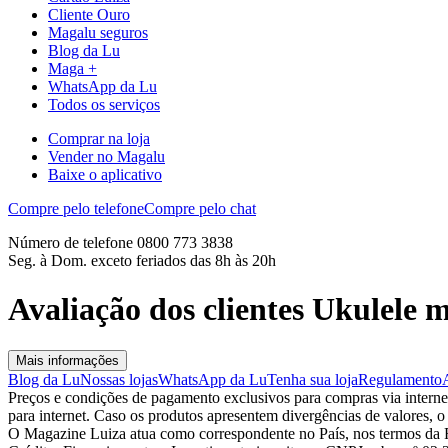
Cliente Ouro
Magalu seguros
Blog da Lu
Maga +
WhatsApp da Lu
Todos os serviços
Comprar na loja
Vender no Magalu
Baixe o aplicativo
Compre pelo telefone
Compre pelo chat
Número de telefone 0800 773 3838
Seg. à Dom. exceto feriados das 8h às 20h
Avaliação dos clientes Ukulele 
Mais informações
Blog da Lu
Nossas lojas
WhatsApp da Lu
Tenha sua loja
Regulamento
Preços e condições de pagamento exclusivos para compras via internet,
para internet. Caso os produtos apresentem divergências de valores, o
O Magazine Luiza atua como correspondente no País, nos termos da R