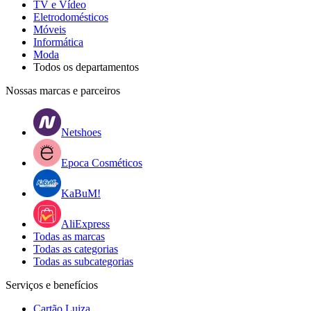
TV e Vídeo
Eletrodomésticos
Móveis
Informática
Moda
Todos os departamentos
Nossas marcas e parceiros
Netshoes
Epoca Cosméticos
KaBuM!
AliExpress
Todas as marcas
Todas as categorias
Todas as subcategorias
Serviços e benefícios
Cartão Luiza