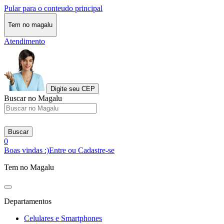
Pular para o conteudo principal
Tem no magalu
Atendimento
Digite seu CEP
Buscar no Magalu
Buscar
0
Boas vindas :)
Entre ou Cadastre-se
Tem no Magalu
Departamentos
Celulares e Smartphones