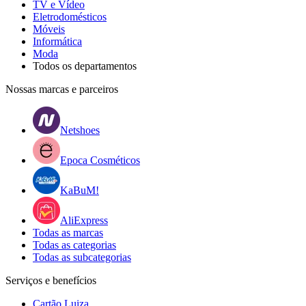
TV e Vídeo
Eletrodomésticos
Móveis
Informática
Moda
Todos os departamentos
Nossas marcas e parceiros
Netshoes
Epoca Cosméticos
KaBuM!
AliExpress
Todas as marcas
Todas as categorias
Todas as subcategorias
Serviços e benefícios
Cartão Luiza