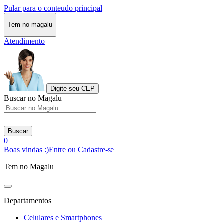
Pular para o conteudo principal
Tem no magalu
Atendimento
Digite seu CEP
Buscar no Magalu
Buscar
0
Boas vindas :)
Entre ou Cadastre-se
Tem no Magalu
Departamentos
Celulares e Smartphones