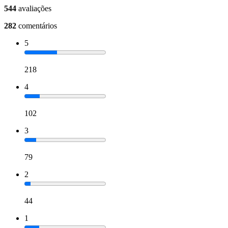
544
avaliações
282
comentários
5
218
4
102
3
79
2
44
1