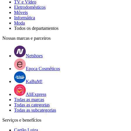
TV e Vídeo
Eletrodomésticos
Móveis
Informática
Moda
Todos os departamentos
Nossas marcas e parceiros
Netshoes
Epoca Cosméticos
KaBuM!
AliExpress
Todas as marcas
Todas as categorias
Todas as subcategorias
Serviços e benefícios
Cartão Luiza