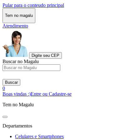
Pular para o conteudo principal
Tem no magalu
Atendimento
Digite seu CEP
Buscar no Magalu
Buscar
0
Boas vindas :)
Entre ou Cadastre-se
Tem no Magalu
Departamentos
Celulares e Smartphones