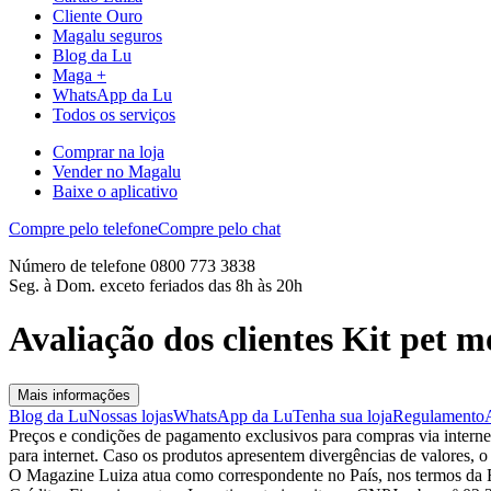
Cliente Ouro
Magalu seguros
Blog da Lu
Maga +
WhatsApp da Lu
Todos os serviços
Comprar na loja
Vender no Magalu
Baixe o aplicativo
Compre pelo telefone
Compre pelo chat
Número de telefone 0800 773 3838
Seg. à Dom. exceto feriados das 8h às 20h
Avaliação dos clientes Kit pet 
Mais informações
Blog da Lu
Nossas lojas
WhatsApp da Lu
Tenha sua loja
Regulamento
Preços e condições de pagamento exclusivos para compras via internet,
para internet. Caso os produtos apresentem divergências de valores, o
O Magazine Luiza atua como correspondente no País, nos termos da R