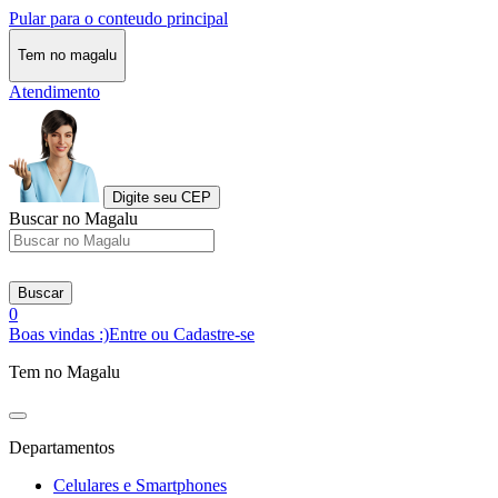
Pular para o conteudo principal
Tem no magalu
Atendimento
Digite seu CEP
Buscar no Magalu
Buscar
0
Boas vindas :)
Entre ou Cadastre-se
Tem no Magalu
Departamentos
Celulares e Smartphones