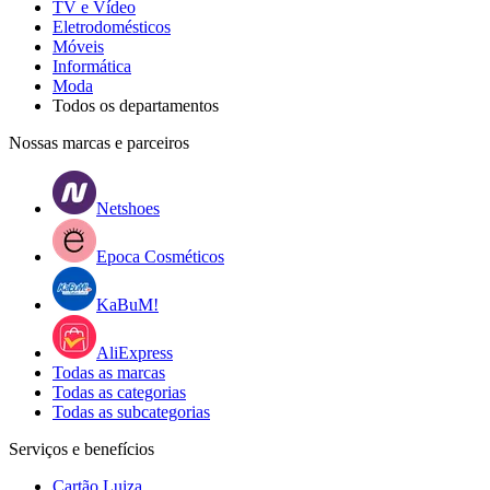
TV e Vídeo
Eletrodomésticos
Móveis
Informática
Moda
Todos os departamentos
Nossas marcas e parceiros
Netshoes
Epoca Cosméticos
KaBuM!
AliExpress
Todas as marcas
Todas as categorias
Todas as subcategorias
Serviços e benefícios
Cartão Luiza