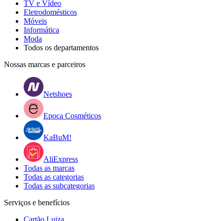
TV e Vídeo
Eletrodomésticos
Móveis
Informática
Moda
Todos os departamentos
Nossas marcas e parceiros
Netshoes
Epoca Cosméticos
KaBuM!
AliExpress
Todas as marcas
Todas as categorias
Todas as subcategorias
Serviços e benefícios
Cartão Luiza