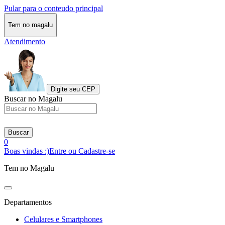
Pular para o conteudo principal
Tem no magalu
Atendimento
Digite seu CEP
Buscar no Magalu
Buscar
0
Boas vindas :)
Entre ou Cadastre-se
Tem no Magalu
Departamentos
Celulares e Smartphones