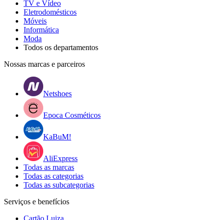
TV e Vídeo
Eletrodomésticos
Móveis
Informática
Moda
Todos os departamentos
Nossas marcas e parceiros
Netshoes
Epoca Cosméticos
KaBuM!
AliExpress
Todas as marcas
Todas as categorias
Todas as subcategorias
Serviços e benefícios
Cartão Luiza