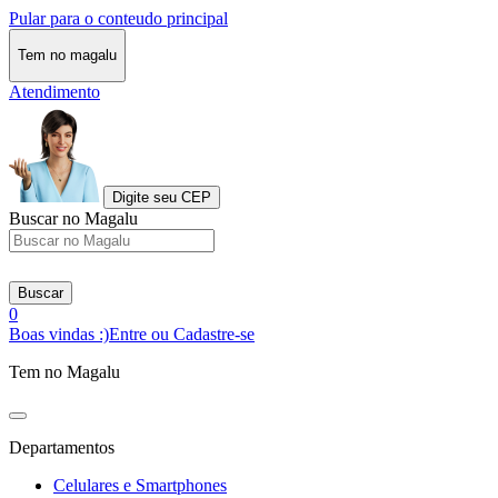
Pular para o conteudo principal
Tem no magalu
Atendimento
Digite seu CEP
Buscar no Magalu
Buscar
0
Boas vindas :)
Entre ou Cadastre-se
Tem no Magalu
Departamentos
Celulares e Smartphones