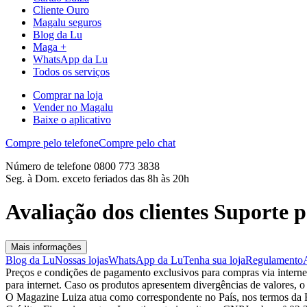
Cliente Ouro
Magalu seguros
Blog da Lu
Maga +
WhatsApp da Lu
Todos os serviços
Comprar na loja
Vender no Magalu
Baixe o aplicativo
Compre pelo telefone
Compre pelo chat
Número de telefone 0800 773 3838
Seg. à Dom. exceto feriados das 8h às 20h
Avaliação dos clientes Suport
Mais informações
Blog da Lu
Nossas lojas
WhatsApp da Lu
Tenha sua loja
Regulamento
Preços e condições de pagamento exclusivos para compras via internet,
para internet. Caso os produtos apresentem divergências de valores, o
O Magazine Luiza atua como correspondente no País, nos termos da R