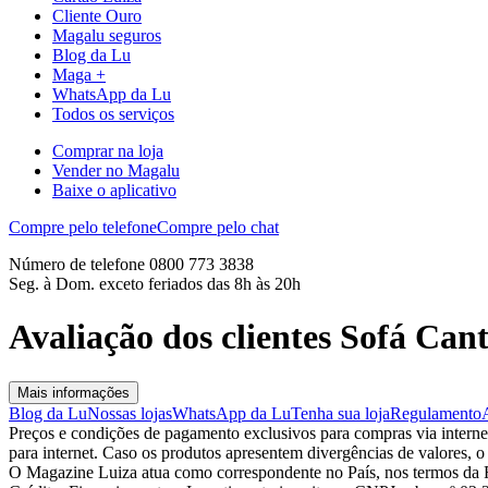
Cliente Ouro
Magalu seguros
Blog da Lu
Maga +
WhatsApp da Lu
Todos os serviços
Comprar na loja
Vender no Magalu
Baixe o aplicativo
Compre pelo telefone
Compre pelo chat
Número de telefone 0800 773 3838
Seg. à Dom. exceto feriados das 8h às 20h
Avaliação dos clientes Sofá Ca
Mais informações
Blog da Lu
Nossas lojas
WhatsApp da Lu
Tenha sua loja
Regulamento
Preços e condições de pagamento exclusivos para compras via internet,
para internet. Caso os produtos apresentem divergências de valores, o
O Magazine Luiza atua como correspondente no País, nos termos da R