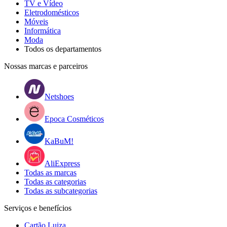
TV e Vídeo
Eletrodomésticos
Móveis
Informática
Moda
Todos os departamentos
Nossas marcas e parceiros
Netshoes
Epoca Cosméticos
KaBuM!
AliExpress
Todas as marcas
Todas as categorias
Todas as subcategorias
Serviços e benefícios
Cartão Luiza