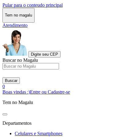
Pular para o conteudo principal
Tem no magalu
Atendimento
Digite seu CEP
Buscar no Magalu
Buscar
0
Boas vindas :)
Entre ou Cadastre-se
Tem no Magalu
Departamentos
Celulares e Smartphones